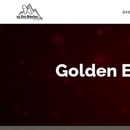
úv
Golden E