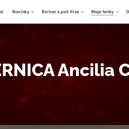
od
Novinky
Bichon á poil frisé
Moje fenky
O
RNICA Ancilia 