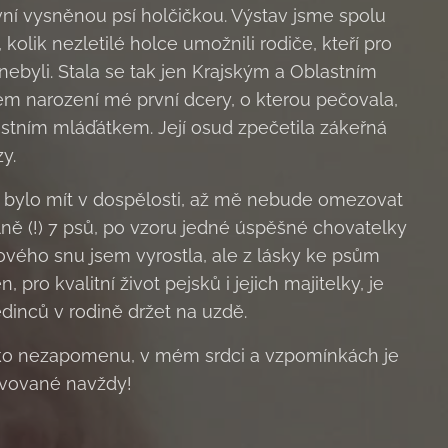
ní vysněnou psí holčičkou. Výstav jsme spolu
 kolik nezletilé holce umožnili rodiče, kteří pro
nebyli. Stala se tak jen Krajským a Oblastním
em narození mé první dcery, o kterou pečovala,
lastním mláďátkem. Její osud zpečetila zákeřná
y.
ylo mít v dospělosti, až mě nebude omezovat
ně (!) 7 psů, po vzoru jedné úspěšné chovatelky
ového snu jsem vyrostla, ale z lásky ke psům
, pro kvalitní život pejsků i jejich majitelky, je
dinců v rodině držet na uzdě.
čko nezapomenu, v mém srdci a vzpomínkách je
rvované navždy!