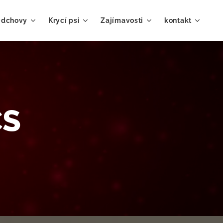
dchovy
Krycí psi
Zajímavosti
kontakt
CS