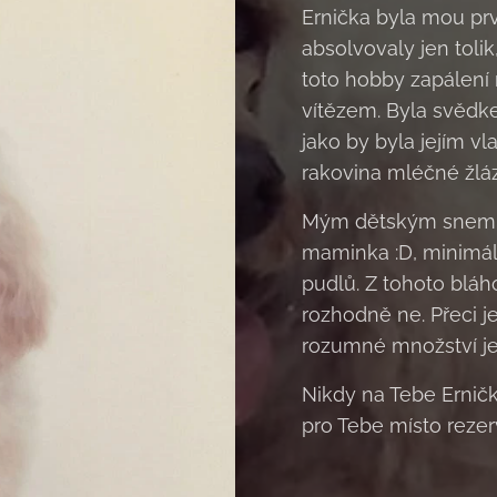
Ernička byla mou prv
absolvovaly jen tolik,
toto hobby zapálení 
vítězem. Byla svědk
jako by byla jejím v
rakovina mléčné žláz
Mým dětským snem b
maminka :D, minimál
pudlů. Z tohoto bláh
rozhodně ne. Přeci jen
rozumné množství je
Nikdy na Tebe Erni
pro Tebe místo reze